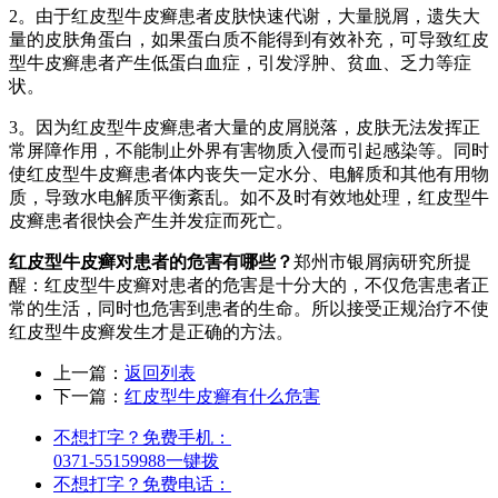
2。由于红皮型牛皮癣患者皮肤快速代谢，大量脱屑，遗失大
量的皮肤角蛋白，如果蛋白质不能得到有效补充，可导致红皮
型牛皮癣患者产生低蛋白血症，引发浮肿、贫血、乏力等症
状。
3。因为红皮型牛皮癣患者大量的皮屑脱落，皮肤无法发挥正
常屏障作用，不能制止外界有害物质入侵而引起感染等。同时
使红皮型牛皮癣患者体内丧失一定水分、电解质和其他有用物
质，导致水电解质平衡紊乱。如不及时有效地处理，红皮型牛
皮癣患者很快会产生并发症而死亡。
红皮型牛皮癣对患者的危害有哪些？
郑州市银屑病研究所提
醒：红皮型牛皮癣对患者的危害是十分大的，不仅危害患者正
常的生活，同时也危害到患者的生命。所以接受正规治疗不使
红皮型牛皮癣发生才是正确的方法。
上一篇：
返回列表
下一篇：
红皮型牛皮癣有什么危害
不想打字？免费手机：
0371-55159988
一键拨
不想打字？免费电话：