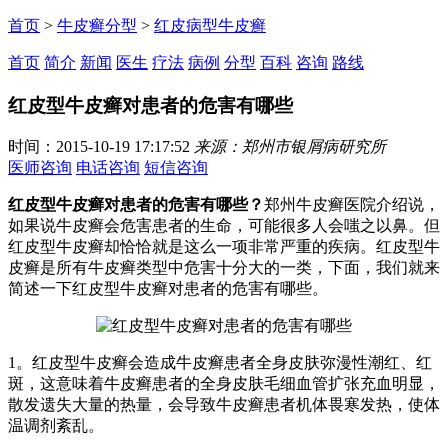
首页
>
牛皮癣分型
>
红皮病型牛皮癣
首页
简介
新闻
医生
疗法
病例
分型
百科
咨询
路线
红皮型牛皮癣对患者的危害有哪些
时间：2015-10-19 17:17:52
来源：郑州市银屑病研究所
医师咨询
电话咨询
短信咨询
红皮型牛皮癣对患者的危害有哪些？
郑州牛皮癣医院介绍说，
如果说牛皮癣会危害患者的生命，可能很多人会嗤之以鼻。但
红皮型牛皮癣却恰恰就是这么一项非常严重的疾病。红皮型牛
皮癣是所有牛皮癣类型中危害十分大的一类，下面，我们就来
简述一下红皮型牛皮癣对患者的危害有哪些。
1。红皮型牛皮癣会造成牛皮癣患者全身皮肤弥漫性潮红、红
斑，这意味着牛皮癣患者的全身皮肤毛细血管扩张充血明显，
散发遗失大量的热量，会导致牛皮癣患者机体畏寒发热，使体
温调剂紊乱。