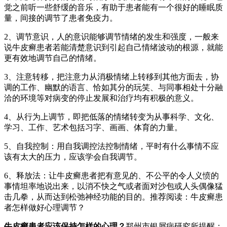
觉之前听一些舒缓的音乐，有助于患者能有一个很好的睡眠质
量，间接的调节了患者免疫力。
2、调节意识，人的意识能够调节情绪的发生和强度，一般来
说牛皮癣患者若能清楚意识到引起自己情绪波动的根源，就能
更有效地调节自己的情绪。
3、注意转移，把注意力从消极情绪上转移到其他方面去，协
调的工作、幽默的语言、恰如其分的玩笑、与同事相处十分融
洽的环境等对病变的停止发展和治疗均有积极的意义。
4、从行为上调节，即把低落的情绪转变为从事科学、文化、
学习、工作、艺术包括习字、画画、体育的力量。
5、自我控制：用自我调控法控制情绪，平时有什么事情不应
该有太大的压力，应该学会自我调节。
6、释放法：让牛皮癣患者把有意见的、不公平的令人义愤的
事情坦率地说出来，以消不快之气或者面对沙包或人头偶像猛
击几拳，从而达到松弛神经功能的目的。推荐阅读：牛皮癣患
者怎样做好心理调节？
牛皮癣患者应该保持怎样的心理？
郑州市银屑病研究所提醒：