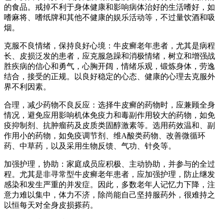
的食品。戒掉不利于身体健康和影响病体治好的生活嗜好，如
嗜麻将、嗜纸牌和其他不健康的娱乐活动等，不过量饮酒和吸
烟。
克服不良情绪，保持良好心境：牛皮癣老年患者，尤其是病程
长、皮损泛发的患者，应克服急躁和消极情绪，树立和增强战
胜疾病的信心和勇气，心胸开阔，情绪乐观，锻炼身体，劳逸
结合，接受的正规。以良好稳定的心态、健康的心理去克服外
界不利因素。
合理，减少药物不良反应：选择牛皮癣的药物时，应兼顾全身
情况，避免应用影响机体免疫力和毒副作用较大的药物，如免
疫抑制剂、抗肿瘤药及皮质类固醇激素等。选用药效温和、副
作用小的药物，如免疫调节剂、维A酸类药物、改善微循环
药、中草药，以及采用生物反馈、气功、针灸等。
加强护理，协助：家庭成员应积极、主动协助，并参与的全过
程。尤其是非寻常型牛皮癣老年患者，应加强护理，防止继发
感染和发生严重的并发症。因此，多数老年人记忆力下降，注
意力难以集中，体力不济，除尚能自己坚持服药外，很难持之
以恒每天对全身皮损搽药。