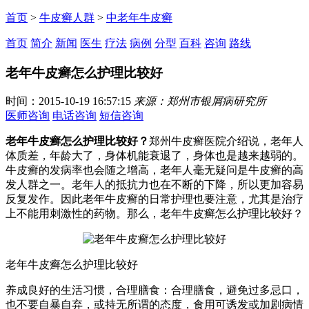
首页
>
牛皮癣人群
>
中老年牛皮癣
首页
简介
新闻
医生
疗法
病例
分型
百科
咨询
路线
老年牛皮癣怎么护理比较好
时间：2015-10-19 16:57:15
来源：郑州市银屑病研究所
医师咨询
电话咨询
短信咨询
老年牛皮癣怎么护理比较好？
郑州牛皮癣医院介绍说，老年人
体质差，年龄大了，身体机能衰退了，身体也是越来越弱的。
牛皮癣的发病率也会随之增高，老年人毫无疑问是牛皮癣的高
发人群之一。老年人的抵抗力也在不断的下降，所以更加容易
反复发作。因此老年牛皮癣的日常护理也要注意，尤其是治疗
上不能用刺激性的药物。那么，老年牛皮癣怎么护理比较好？
老年牛皮癣怎么护理比较好
养成良好的生活习惯，合理膳食：合理膳食，避免过多忌口，
也不要自暴自弃，或持无所谓的态度，食用可诱发或加剧病情